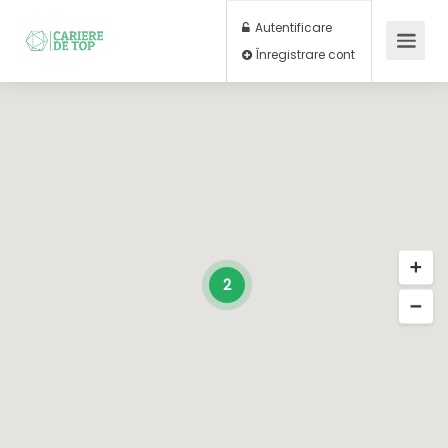
Autentificare
Înregistrare cont
2