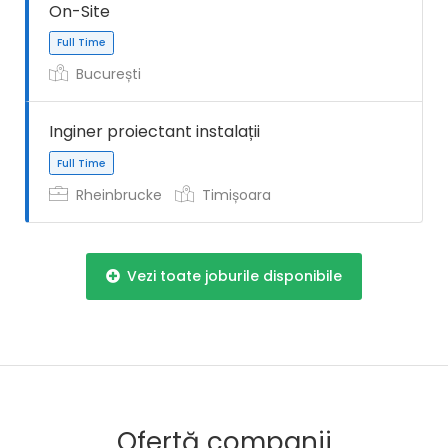
On-Site
Full Time
București
Inginer proiectant instalații
Rheinbrucke
Timișoara
Full Time
Vezi toate joburile disponibile
Full Time
Ofertă companii