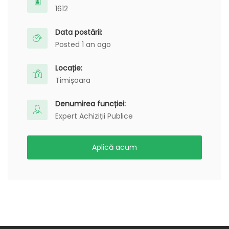
1612
Data postării:
Posted 1 an ago
Locație:
Timișoara
Denumirea funcției:
Expert Achiziții Publice
Aplică acum