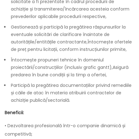
solicitate a fi prezentate în cadrul procedurii de
achiziție și transmiterea/încărcarea acesteia conform
prevederilor aplicabile procedurii respective,
Gestionează și participă la pregătirea răspunsurilor la
eventuale solicitări de clarificare înaintate de
autoritățile/entitățile contractante,Întocmește ofertele
de preț pentru licitații, conform instrucțiunilor primite,
Întocmește propuneri tehnice în domeniul
proiectării/construcțiilor (inclusiv grafic gantt),Asigură
predarea în bune condiții și la timp a ofertei,
Participă la pregătirea documentațiilor privind remediile
și căile de atac în materia atribuirii contractelor de
achiziție publică/sectorială.
Beneficii:
• Dezvoltarea profesională într-o companie dinamică și
competitivă;