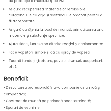
de protecţie a mediului şi de PSI;
Asigură recuperarea materialelor refolosibile
curățându-le cu grijă și așezându-le ordonat pentru a
fii transportate;
Asigură curăţenia la locul de muncă, prin utilizarea unor
materiale şi substanţe specifice;
Ajută zidarii, lucreză pe diferite mașini și echipamente;
Face vopsitorii simple și dă cu spray de vopsea;
Toarnă fundații (trotuare, pavaje, drumuri, acoperișuri,
etc).
Beneficii:
• Dezvoltarea profesională într-o companie dinamică și
competitivă;
• Contract de muncă pe perioadă nedeterminată;
• Sporuri de vechime;