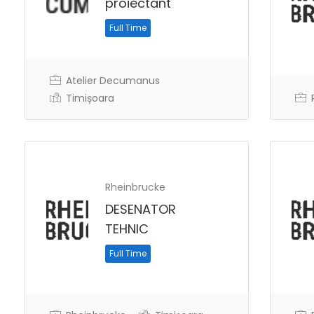
proiectant
Full Time
Atelier Decumanus
Timișoara
R
Rheinbrucke
DESENATOR
TEHNIC
Full Time