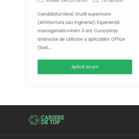
Atelier Decumanus
Timișoara
Candidatul ideal: Studii superioare
(Arhitectura sau inginerie); Experiență
managerială minim 3 ani; Cunoștințe
t
avansate de utilizare a aplicațiilor Office
în
(Exel,...
Aplică acum