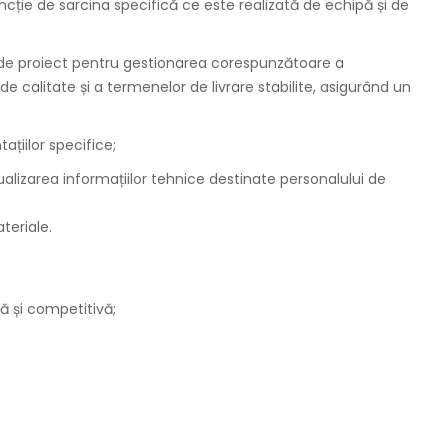
funcție de sarcina specifică ce este realizată de echipă și de
e proiect pentru gestionarea corespunzătoare a
 calitate și a termenelor de livrare stabilite, asigurând un
ațiilor specifice;
alizarea informațiilor tehnice destinate personalului de
teriale.
ă și competitivă;