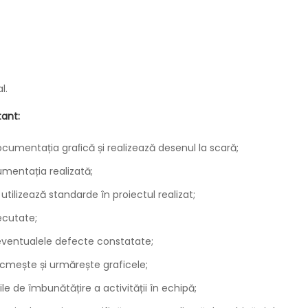
l.
tant:
ocumentația graﬁcă și realizează desenul la scară;
mentația realizată;
tilizează standarde în proiectul realizat;
ecutate;
eventualele defecte constatate;
tocmește și urmărește graficele;
e de îmbunătățire a activității în echipă;