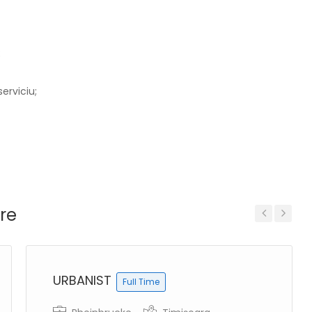
;
serviciu;
re
Previous
Next
URBANIST
Full Time