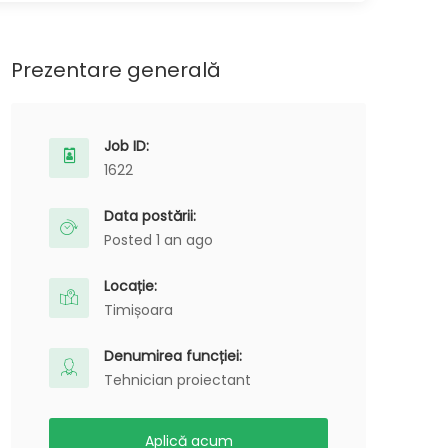
Prezentare generală
Job ID:
1622
Data postării:
Posted 1 an ago
Locație:
Timișoara
Denumirea funcției:
Tehnician proiectant
Aplică acum