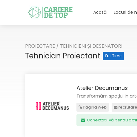
Acasă
Locuri de
PROIECTARE
/
TEHNICIENI ȘI DESENATORI
Tehnician Proiectant
Full Time
Atelier Decumanus
Transformăm spațiul in ar
Pagina web
recrutar
Conectați-vă pentru a tr