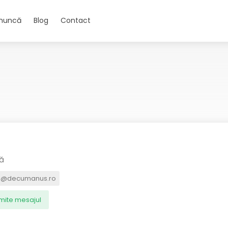
 muncă
Blog
Contact
tă
e@decumanus.ro
imite mesajul