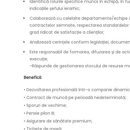
Identifică rolurile specifice muncii în echipă, în 
indicațiile șefului ierarhic;
Colaborează cu celelalte departamente/echipe d
contractelor semnate, respectarea standardelor de
grad ridicat de satisfacție a clienților;
Analizează cerințele conform legislației, document
Este responsabil de formarea, difuzarea și de actu
execuție;
-Răspunde de gestionarea stocului de resurse ma
Beneficii:
• Dezvoltarea profesională într-o companie dinamic
• Contract de muncă pe perioadă nedeterminată;
• Sporuri de vechime;
• Pensie pilon III;
• Asigurare de sănătate premium;
• Tichete de masă;