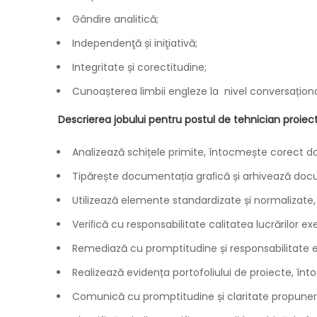
Gândire analitică;
Independenţă și iniţiativă;
Integritate și corectitudine;
Cunoașterea limbii engleze la nivel conversaționa
Descrierea jobului pentru postul de tehnician proiec
Analizează schițele primite, întocmește corect d
Tipărește documentația graﬁcă și arhivează docu
Utilizează elemente standardizate și normalizate, u
Veriﬁcă cu responsabilitate calitatea lucrărilor ex
Remediază cu promptitudine și responsabilitate 
Realizează evidența portofoliului de proiecte, în
Comunică cu promptitudine și claritate propuneril