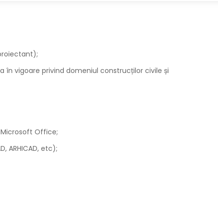
proiectant);
 în vigoare privind domeniul construcților civile și
Microsoft Office;
D, ARHICAD, etc);