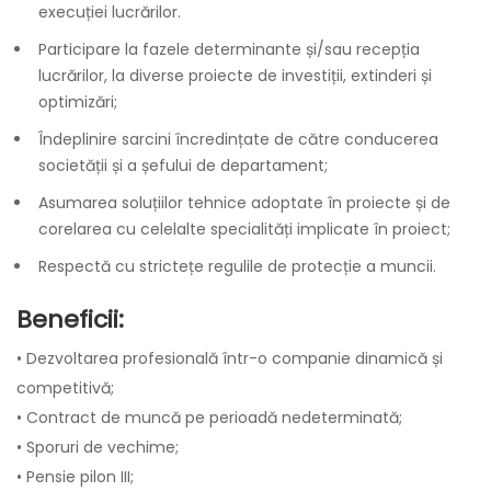
execuției lucrărilor.
Participare la fazele determinante și/sau recepția
lucrărilor, la diverse proiecte de investiții, extinderi și
optimizări;
Îndeplinire sarcini încredințate de către conducerea
societății și a șefului de departament;
Asumarea soluțiilor tehnice adoptate în proiecte și de
corelarea cu celelalte specialități implicate în proiect;
Respectă cu strictețe regulile de protecție a muncii.
Beneficii:
• Dezvoltarea profesională într-o companie dinamică și
competitivă;
• Contract de muncă pe perioadă nedeterminată;
• Sporuri de vechime;
• Pensie pilon III;