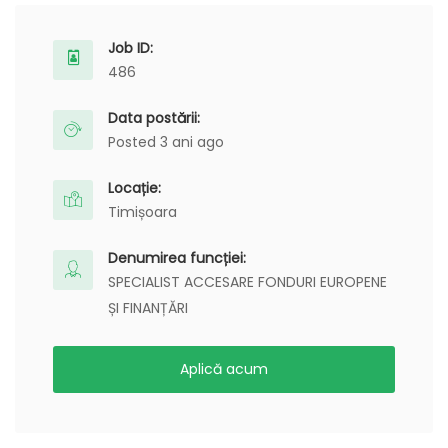
Job ID:
486
Data postării:
Posted 3 ani ago
Locație:
Timișoara
Denumirea funcției:
SPECIALIST ACCESARE FONDURI EUROPENE
ȘI FINANȚĂRI
Aplică acum