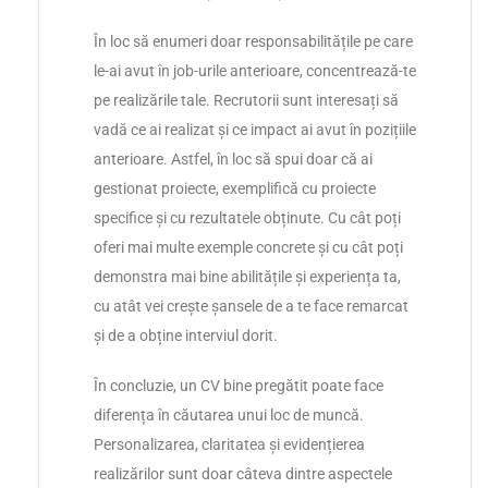
În loc să enumeri doar responsabilitățile pe care
le-ai avut în job-urile anterioare, concentrează-te
pe realizările tale. Recrutorii sunt interesați să
vadă ce ai realizat și ce impact ai avut în pozițiile
anterioare. Astfel, în loc să spui doar că ai
gestionat proiecte, exemplifică cu proiecte
specifice și cu rezultatele obținute. Cu cât poți
oferi mai multe exemple concrete și cu cât poți
demonstra mai bine abilitățile și experiența ta,
cu atât vei crește șansele de a te face remarcat
și de a obține interviul dorit.
În concluzie, un CV bine pregătit poate face
diferența în căutarea unui loc de muncă.
Personalizarea, claritatea și evidențierea
realizărilor sunt doar câteva dintre aspectele