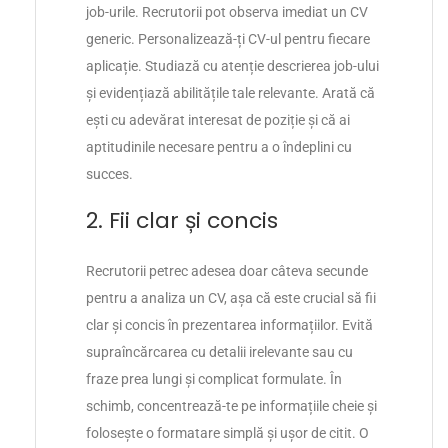
job-urile. Recrutorii pot observa imediat un CV
generic. Personalizează-ți CV-ul pentru fiecare
aplicație. Studiază cu atenție descrierea job-ului
și evidențiază abilitățile tale relevante. Arată că
ești cu adevărat interesat de poziție și că ai
aptitudinile necesare pentru a o îndeplini cu
succes.
2. Fii clar și concis
Recrutorii petrec adesea doar câteva secunde
pentru a analiza un CV, așa că este crucial să fii
clar și concis în prezentarea informațiilor. Evită
supraîncărcarea cu detalii irelevante sau cu
fraze prea lungi și complicat formulate. În
schimb, concentrează-te pe informațiile cheie și
folosește o formatare simplă și ușor de citit. O