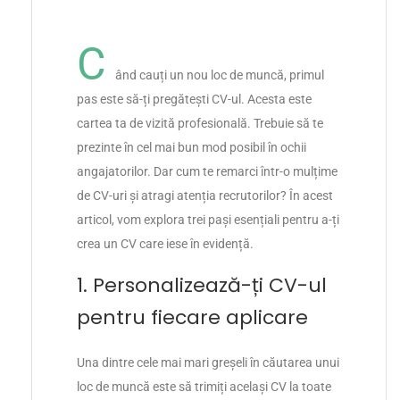
C
ând cauți un nou loc de muncă, primul
pas este să-ți pregătești CV-ul. Acesta este
cartea ta de vizită profesională. Trebuie să te
prezinte în cel mai bun mod posibil în ochii
angajatorilor. Dar cum te remarci într-o mulțime
de CV-uri și atragi atenția recrutorilor? În acest
articol, vom explora trei pași esențiali pentru a-ți
crea un CV care iese în evidență.
1. Personalizează-ți CV-ul
pentru fiecare aplicare
Una dintre cele mai mari greșeli în căutarea unui
loc de muncă este să trimiți același CV la toate