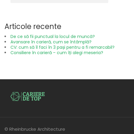
Articole recente
De ce să fii punctual la locul de muncă?
Avansare în carieră, cum se întâmplă?
CV: cum să îl faci în 3 pași pentru a fi remarcabil?
Consiliere în carieră – cum îți alegi meseria?
© Rheinbrucke Architecture