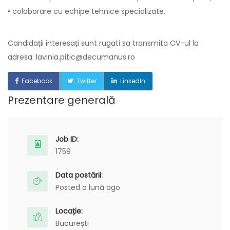
• colaborare cu echipe tehnice specializate.
Candidații interesați sunt rugati sa transmita CV-ul la
adresa: lavinia.pitic@decumanus.ro
Facebook
Twitter
LinkedIn
Prezentare generală
Job ID:
1759
Data postării:
Posted o lună ago
Locație:
București