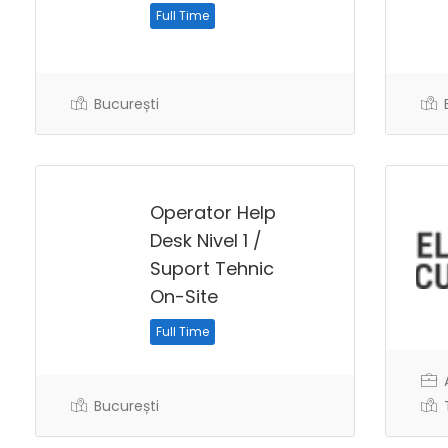
Full Time
București
B
Operator Help
Desk Nivel 1 /
Suport Tehnic
On-Site
Full Time
A
București
T