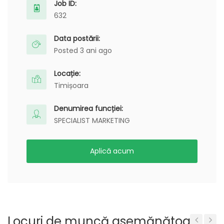
Job ID:
632
Data postării:
Posted 3 ani ago
Locație:
Timișoara
Denumirea funcției:
SPECIALIST MARKETING
Aplică acum
Locuri de muncă asemănătoare